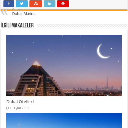
Önceki
Dubai Marina
İLGİLİ MAKALELER
Dubai Otelleri
15 Eylül 2017