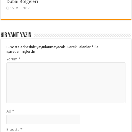
Dubai Bölgeleri
15 Eylül 2017
Bir yanıt yazın
E-posta adresiniz yayınlanmayacak.
Gerekli alanlar
*
ile
işaretlenmişlerdir
Yorum
*
Ad
*
E-posta
*