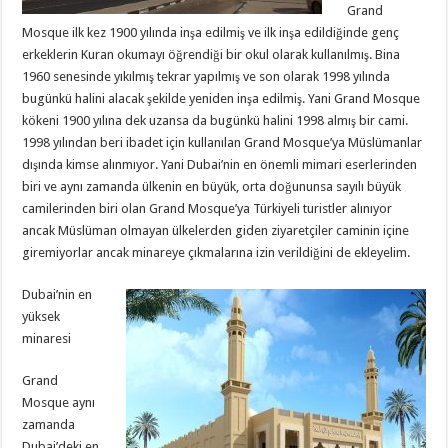
Grand
Mosque ilk kez 1900 yılında inşa edilmiş ve ilk inşa edildiğinde genç
erkeklerin Kuran okumayı öğrendiği bir okul olarak kullanılmış. Bina
1960 senesinde yıkılmış tekrar yapılmış ve son olarak 1998 yılında
bugünkü halini alacak şekilde yeniden inşa edilmiş. Yani Grand Mosque
kökeni 1900 yılına dek uzansa da bugünkü halini 1998 almış bir cami.
1998 yılından beri ibadet için kullanılan Grand Mosque’ya Müslümanlar
dışında kimse alınmıyor. Yani Dubai’nin en önemli mimari eserlerinden
biri ve aynı zamanda ülkenin en büyük, orta doğununsa sayılı büyük
camilerinden biri olan Grand Mosque’ya Türkiyeli turistler alınıyor
ancak Müslüman olmayan ülkelerden giden ziyaretçiler caminin içine
giremiyorlar ancak minareye çıkmalarına izin verildiğini de ekleyelim.
Dubai’nin en
yüksek
minaresi
Grand
Mosque aynı
zamanda
Dubai’deki en