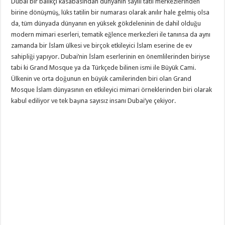
Dubai bir balıkçı kasabasından dünyanın sayılı tatil merkezlerinden
birine dönüşmüş, lüks tatilin bir numarası olarak anılır hale gelmiş olsa
da, tüm dünyada dünyanın en yüksek gökdeleninin de dahil olduğu
modern mimari eserleri, tematik eğlence merkezleri ile tanınsa da aynı
zamanda bir İslam ülkesi ve birçok etkileyici İslam eserine de ev
sahipliği yapıyor. Dubai’nin İslam eserlerinin en önemlilerinden biriyse
tabi ki Grand Mosque ya da Türkçede bilinen ismi ile Büyük Cami.
Ülkenin ve orta doğunun en büyük camilerinden biri olan Grand
Mosque İslam dünyasının en etkileyici mimari örneklerinden biri olarak
kabul ediliyor ve tek başına sayısız insanı Dubai’ye çekiyor.