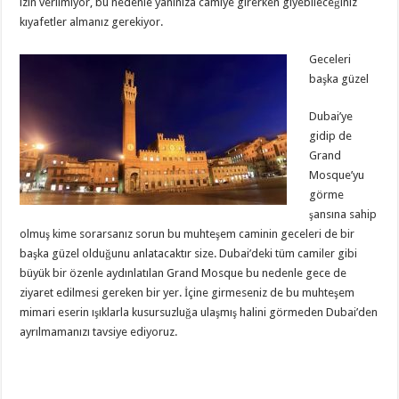
izin verilmiyor, bu nedenle yanınıza camiye girerken giyebileceğiniz
kıyafetler almanız gerekiyor.
Geceleri
başka güzel
Dubai’ye
gidip de
Grand
Mosque’yu
görme
şansına sahip
olmuş kime sorarsanız sorun bu muhteşem caminin geceleri de bir
başka güzel olduğunu anlatacaktır size. Dubai’deki tüm camiler gibi
büyük bir özenle aydınlatılan Grand Mosque bu nedenle gece de
ziyaret edilmesi gereken bir yer. İçine girmeseniz de bu muhteşem
mimari eserin ışıklarla kusursuzluğa ulaşmış halini görmeden Dubai’den
ayrılmamanızı tavsiye ediyoruz.