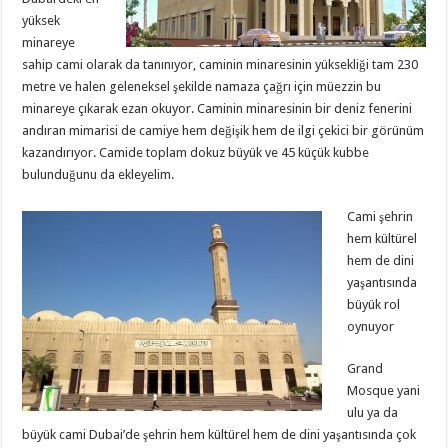
yüksek
minareye
sahip cami olarak da tanınıyor, caminin minaresinin yüksekliği tam 230
metre ve halen geleneksel şekilde namaza çağrı için müezzin bu
minareye çıkarak ezan okuyor. Caminin minaresinin bir deniz fenerini
andıran mimarisi de camiye hem değişik hem de ilgi çekici bir görünüm
kazandırıyor. Camide toplam dokuz büyük ve 45 küçük kubbe
bulunduğunu da ekleyelim.
Cami şehrin
hem kültürel
hem de dini
yaşantısında
büyük rol
oynuyor
Grand
Mosque yani
ulu ya da
büyük cami Dubai’de şehrin hem kültürel hem de dini yaşantısında çok