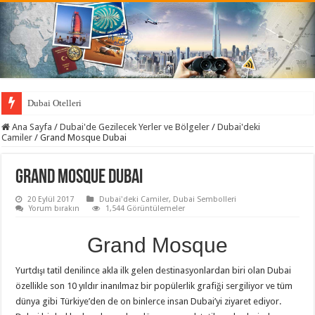
Dubai Otelleri
Ana Sayfa
/
Dubai'de Gezilecek Yerler ve Bölgeler
/
Dubai'deki
Camiler
/
Grand Mosque Dubai
Grand Mosque Dubai
20 Eylül 2017
Dubai'deki Camiler
,
Dubai Sembolleri
Yorum bırakın
1,544 Görüntülemeler
Grand Mosque
Yurtdışı tatil denilince akla ilk gelen destinasyonlardan biri olan Dubai
özellikle son 10 yıldır inanılmaz bir popülerlik grafiği sergiliyor ve tüm
dünya gibi Türkiye’den de on binlerce insan Dubai’yi ziyaret ediyor.