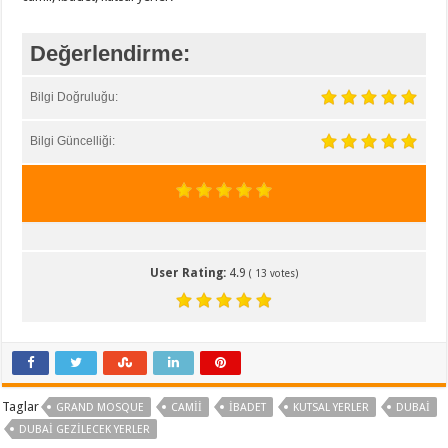
Değerlendirme:
Bilgi Doğruluğu:
Bilgi Güncelliği:
User Rating:
4.9
(
13
votes)
Taglar
GRAND MOSQUE
CAMII
IBADET
KUTSAL YERLER
DUBAI
DUBAI GEZILECEK YERLER