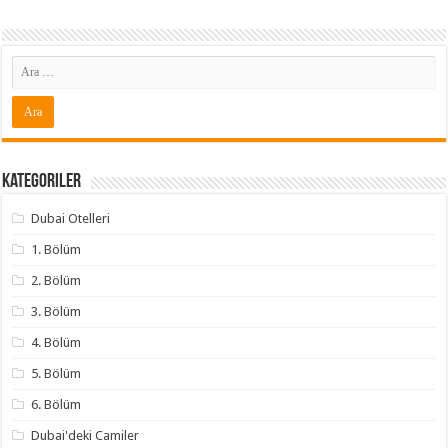
Kategoriler
Dubai Otelleri
1. Bölüm
2. Bölüm
3. Bölüm
4. Bölüm
5. Bölüm
6. Bölüm
Dubai'deki Camiler