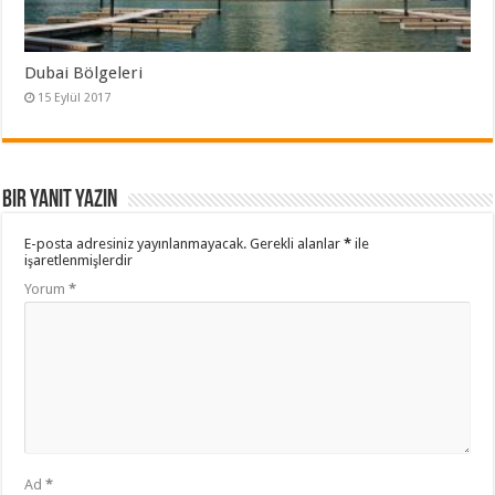
Dubai Bölgeleri
15 Eylül 2017
Bir yanıt yazın
E-posta adresiniz yayınlanmayacak.
Gerekli alanlar
*
ile
işaretlenmişlerdir
Yorum
*
Ad
*