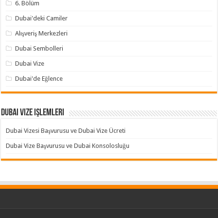
6. Bölüm
Dubai'deki Camiler
Alışveriş Merkezleri
Dubai Sembolleri
Dubai Vize
Dubai'de Eğlence
Dubai Vize işlemleri
Dubai Vizesi Başvurusu ve Dubai Vize Ücreti
Dubai Vize Başvurusu ve Dubai Konsolosluğu