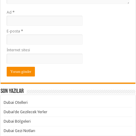
Ad
*
E-posta
*
İnternet sitesi
Son Yazılar
Dubai Otelleri
Dubai’de Gezilecek Yerler
Dubai Bölgeleri
Dubai Gezi Notları