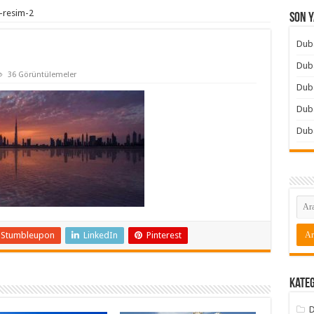
-resim-2
Son Y
Duba
Duba
36 Görüntülemeler
Duba
Duba
Dub
Stumbleupon
LinkedIn
Pinterest
Kate
D