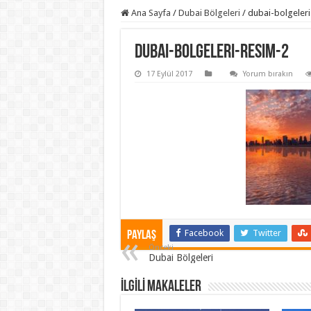
Ana Sayfa
/
Dubai Bölgeleri
/
dubai-bolgeleri
dubai-bolgeleri-resim-2
17 Eylül 2017
Yorum bırakın
Facebook
Twitter
Paylaş
Önceki
Dubai Bölgeleri
İLGİLİ MAKALELER