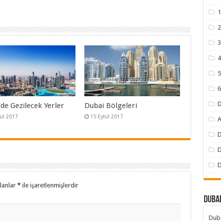
1
2
3
4
5
6
D
de Gezilecek Yerler
Dubai Bölgeleri
lül 2017
15 Eylül 2017
A
D
D
D
alanlar
*
ile işaretlenmişlerdir
Dubai
Duba