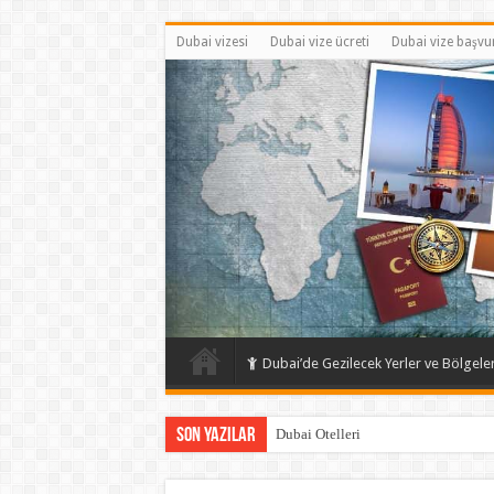
Dubai vizesi
Dubai vize ücreti
Dubai vize başvu
Dubai’de Gezilecek Yerler ve Bölgele
Son Yazılar
Dubai Otelleri