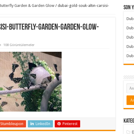
& Butterfly Garden & Garden Glow
/
dubai-gold-souk-altın-carsisi-
Son Y
Duba
sisi-butterfly-garden-garden-glow-
Duba
Duba
108 Görüntülemeler
Duba
Dub
Kate
Stumbleupon
LinkedIn
Pinterest
D