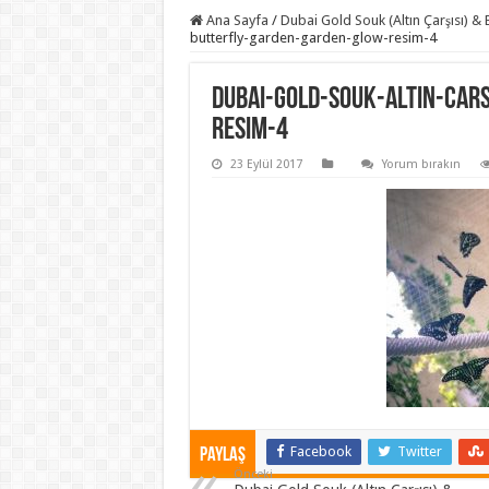
Ana Sayfa
/
Dubai Gold Souk (Altın Çarşısı) 
butterfly-garden-garden-glow-resim-4
dubai-gold-souk-altın-car
resim-4
23 Eylül 2017
Yorum bırakın
Facebook
Twitter
Paylaş
Önceki