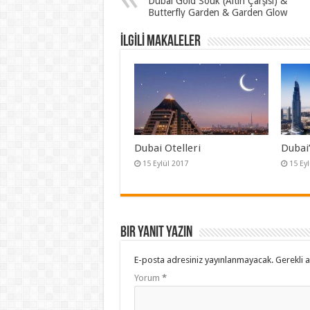
Dubai Gold Souk (Altın Çarşısı) &
Butterfly Garden & Garden Glow
İLGİLİ MAKALELER
Dubai Otelleri
Dubai’
15 Eylül 2017
15 Ey
Bir yanıt yazın
E-posta adresiniz yayınlanmayacak.
Gerekli 
Yorum
*