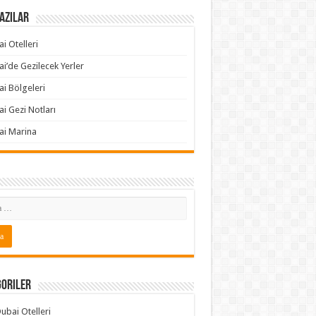
azılar
i Otelleri
i’de Gezilecek Yerler
i Bölgeleri
i Gezi Notları
ai Marina
goriler
ubai Otelleri