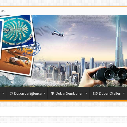
rusu
r
Dubai’de Eğlence
Dubai Sembolleri
Dubai Otelleri