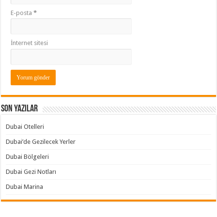
E-posta
*
İnternet sitesi
Son Yazılar
Dubai Otelleri
Dubai’de Gezilecek Yerler
Dubai Bölgeleri
Dubai Gezi Notları
Dubai Marina