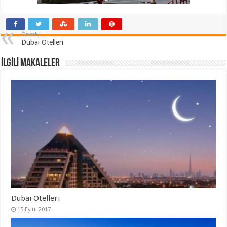
Önceki
Dubai Otelleri
İLGİLİ MAKALELER
Dubai Otelleri
15 Eylül 2017