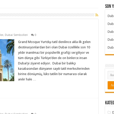
Son Y
Duba
Duba
Duba
ler
,
Dubai Sembolleri
0
Duba
Grand Mosque Yurtdışı tatil denilince akla ilk gelen
destinasyonlardan biri olan Dubai özellikle son 10
Dub
yıldır inanılmaz bir popülerlik grafiği sergiliyor ve
tüm dünya gibi Türkiye’den de on binlerce insan
Dubai’yi ziyaret ediyor. Dubai bir balıkçı
kasabasından dünyanın sayılı tatil merkezlerinden
birine dönüşmüş, lüks tatilin bir numarası olarak
anılır hale …
Kate
D