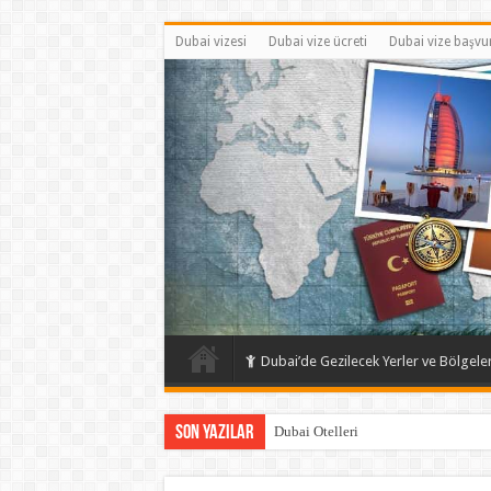
Dubai vizesi
Dubai vize ücreti
Dubai vize başvu
Dubai’de Gezilecek Yerler ve Bölgele
Son Yazılar
Dubai Otelleri