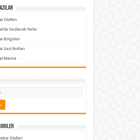
azılar
i Otelleri
i’de Gezilecek Yerler
i Bölgeleri
i Gezi Notları
ai Marina
goriler
ubai Otelleri