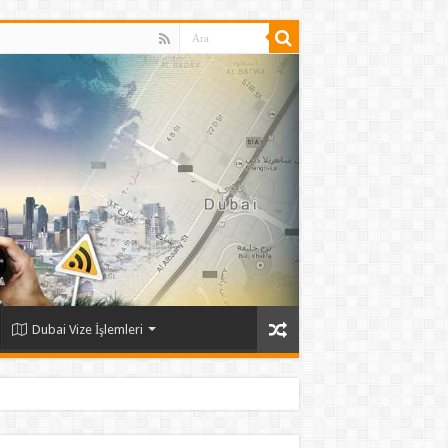
Dubai Vize İşlemleri